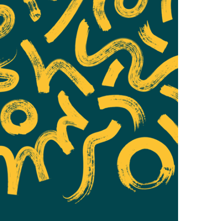
O
N
T
A