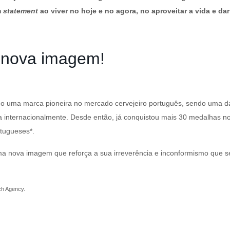
m
statement
ao viver no hoje e no agora, no aproveitar a vida e da
 nova imagem!
do uma marca pioneira no mercado cervejeiro português, sendo uma da
a internacionalmente. Desde então, já conquistou mais 30 medalhas nos 
rtugueses*.
a nova imagem que reforça a sua irreverência e inconformismo que 
ch Agency.