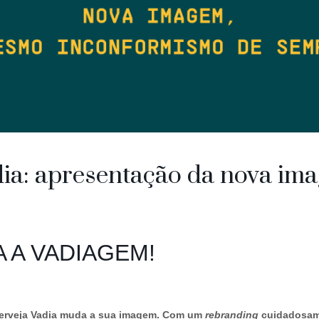
ia: apresentação da nova im
A A VADIAGEM!
 Cerveja Vadia muda a sua imagem. Com um
rebranding
cuidadosame