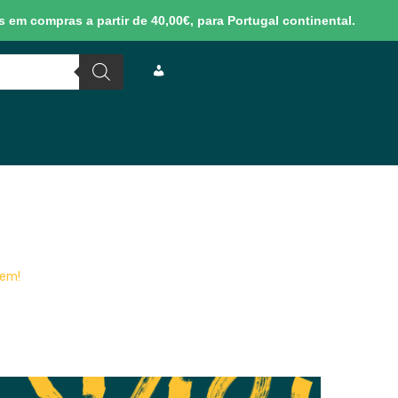
 em compras a partir de 40,00€, para Portugal continental.
M
I
N
H
gem!
A
C