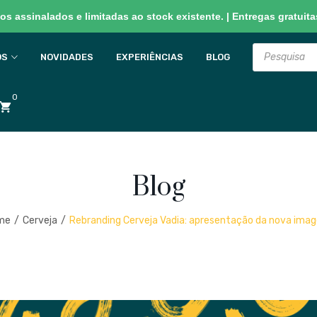
s assinalados e limitadas ao stock existente. | Entregas gratuitas
Products
search
OS
NOVIDADES
EXPERIÊNCIAS
BLOG
0
Blog
me
/
Cerveja
/
Rebranding Cerveja Vadia: apresentação da nova ima