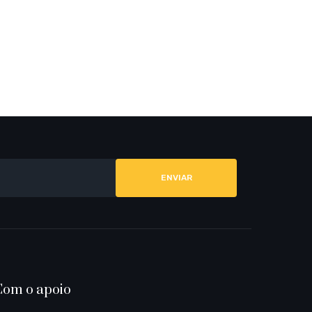
O
N
T
Alternative:
A
Com o apoio