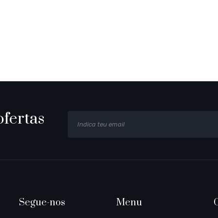
ofertas
E
m
a
i
l
Segue-nos
Menu