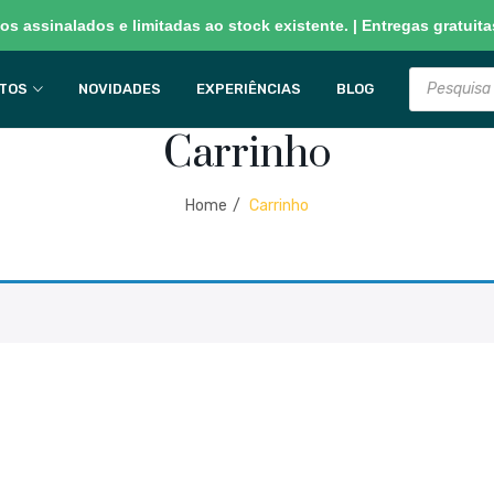
s assinalados e limitadas ao stock existente. | Entregas gratuitas
Products
search
TOS
NOVIDADES
EXPERIÊNCIAS
BLOG
Carrinho
Home
/
Carrinho