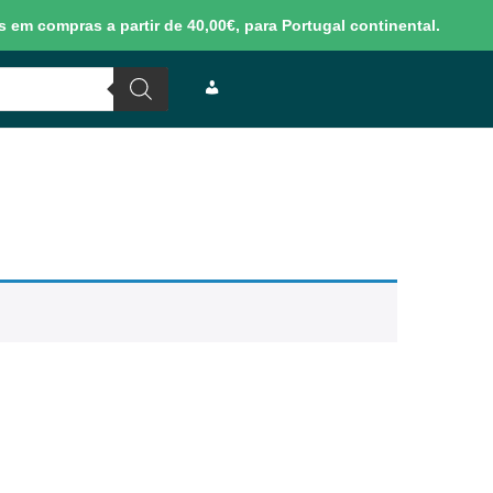
 em compras a partir de 40,00€, para Portugal continental.
M
I
N
H
A
C