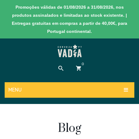
Promoções válidas de 01/08/2026 a 31/08/2026, nos
produtos assinalados e limitadas ao stock existente. |
Entregas gratuitas em compras a partir de 40,00€, para
Portugal continental.
0
MENU
Sem produtos no carrinho
PRODUTOS
NOVIDADES
Cervejas
Blog
EXPERIÊNCIAS
Sidras