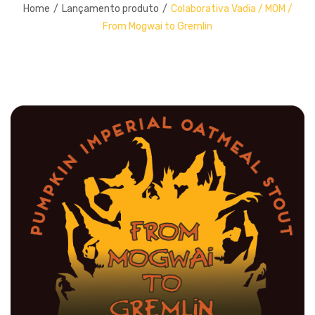
BLOG
Home
/
Lançamento produto
/
Colaborativa Vadia / MOM /
Edições Limitadas
From Mogwai to Gremlin
CARRINHO
Packs Especiais
FINALIZAR COMPRA
Merchandise
MINHA CONTA