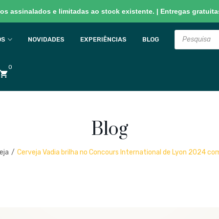
s assinalados e limitadas ao stock existente. | Entregas gratuitas
Products
search
OS
NOVIDADES
EXPERIÊNCIAS
BLOG
0
Blog
eja
/
Cerveja Vadia brilha no Concours International de Lyon 2024 co