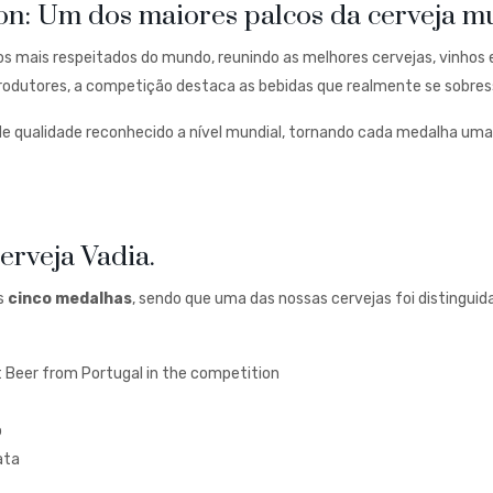
on: Um dos maiores palcos da cerveja mu
 mais respeitados do mundo, reunindo as melhores cervejas, vinhos e
produtores, a competição destaca as bebidas que realmente se sobres
 de qualidade reconhecido a nível mundial, tornando cada medalha um
erveja Vadia.
is
cinco medalhas
, sendo que uma das nossas cervejas foi distingui
t Beer from Portugal in the competition
o
ata