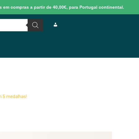
 em compras a partir de 40,00€, para Portugal continental.
M
I
N
H
m 5 medalhas!
A
C