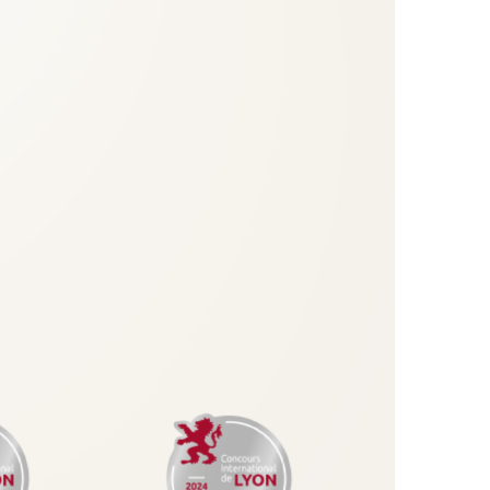
O
N
T
A