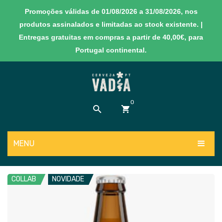
Promoções válidas de 01/08/2026 a 31/08/2026, nos
produtos assinalados e limitadas ao stock existente. |
Entregas gratuitas em compras a partir de 40,00€, para
Portugal continental.
0
MENU
Sem produtos no carrinho
PRODUTOS
COLLAB
NOVIDADE
NOVIDADES
Cervejas
EXPERIÊNCIAS
Sidras