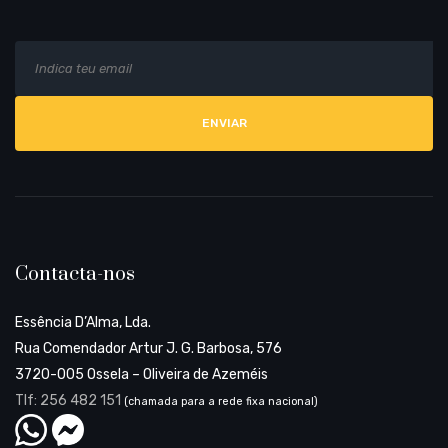
E
Al
m
a
i
l
Contacta-nos
Essência D’Alma, Lda.
Rua Comendador Artur J. G. Barbosa, 576
3720-005 Ossela – Oliveira de Azeméis
Tlf: 256 482 151
(chamada para a rede fixa nacional)