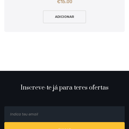
€
15.00
ADICIONAR
Inscreve-te já para teres ofertas
E
Al
m
a
i