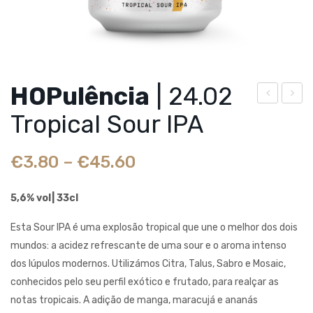
HOPulência
| 24.02
IDR
EL
Tropical Sour IPA
A
GIA
VA
N
€
3.80
–
€
45.60
DIA
GO
|
LD
5,6% vol| 33cl
Str
EN
Esta Sour IPA é uma explosão tropical que une o melhor dos dois
udel
ST
mundos: a acidez refrescante de uma sour e o aroma intenso
de
RO
dos lúpulos modernos. Utilizámos Citra, Talus, Sabro e Mosaic,
Maç
NG
conhecidos pelo seu perfil exótico e frutado, para realçar as
a
AL
notas tropicais. A adição de manga, maracujá e ananás
E
|