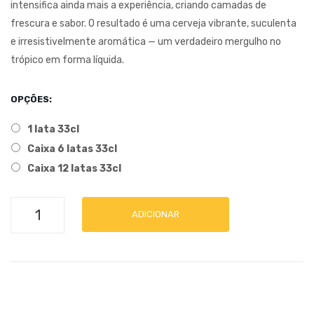
intensifica ainda mais a experiência, criando camadas de
Bel
frescura e sabor. O resultado é uma cerveja vibrante, suculenta
ga
e irresistivelmente aromática — um verdadeiro mergulho no
trópico em forma líquida.
OPÇÕES:
1 lata 33cl
Caixa 6 latas 33cl
Caixa 12 latas 33cl
Quantidade
ADICIONAR
de
HOPulência
Alternative:
|
24.02
Tropical