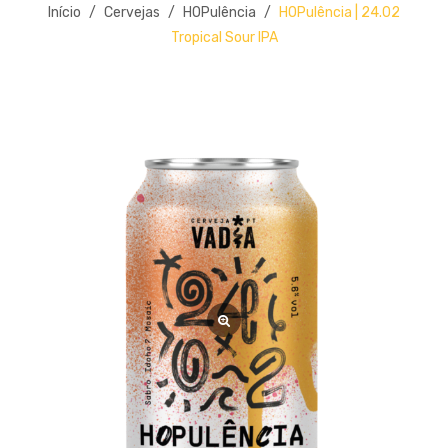
BLOG
Início
/
Cervejas
/
HOPulência
/
HOPulência | 24.02
Edições Limitadas
Tropical Sour IPA
CARRINHO
Packs Especiais
FINALIZAR COMPRA
Merchandise
MINHA CONTA