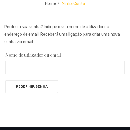
BLOG
Home
/
Minha Conta
Edições Limitadas
CARRINHO
Packs Especiais
FINALIZAR COMPRA
Perdeu a sua senha? Indique o seu nome de utilizador ou
Merchandise
endereço de email. Receberá uma ligação para criar uma nova
MINHA CONTA
senha via email.
Nome de utilizador ou email
REDEFINIR SENHA
Alternative: