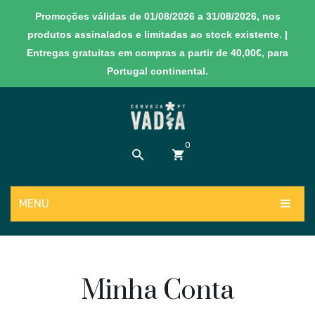
Promoções válidas de 01/08/2026 a 31/08/2026, nos
produtos assinalados e limitadas ao stock existente. |
Entregas gratuitas em compras a partir de 40,00€, para
Portugal continental.
0
MENU
Sem produtos no carrinho
PRODUTOS
NOVIDADES
Cervejas
Minha Conta
EXPERIÊNCIAS
Sidras