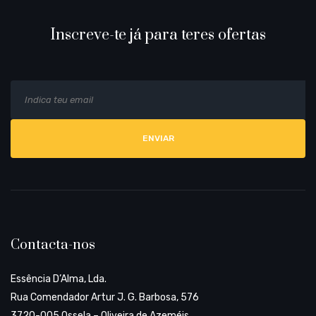
Inscreve-te já para teres ofertas
E
Al
m
a
i
l
Contacta-nos
Essência D’Alma, Lda.
Rua Comendador Artur J. G. Barbosa, 576
3720-005 Ossela – Oliveira de Azeméis