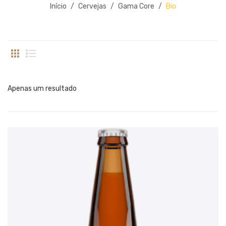
BLOG
Início
/
Cervejas
/
Gama Core
/
Bio
Edições Limitadas
CARRINHO
Packs Especiais
FINALIZAR COMPRA
Merchandise
MINHA CONTA
Apenas um resultado