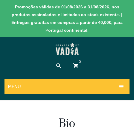
Promoções válidas de 01/08/2026 a 31/08/2026, nos
produtos assinalados e limitadas ao stock existente. |
Entregas gratuitas em compras a partir de 40,00€, para
Portugal continental.
0
MENU
Sem produtos no carrinho
PRODUTOS
NOVIDADES
Cervejas
Bio
EXPERIÊNCIAS
Sidras