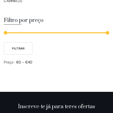
C’Azedu
(3)
Filtro por preço
P
P
FILTRAR
m
m
Preço:
€0
—
€40
Inscreve-te já para teres ofertas