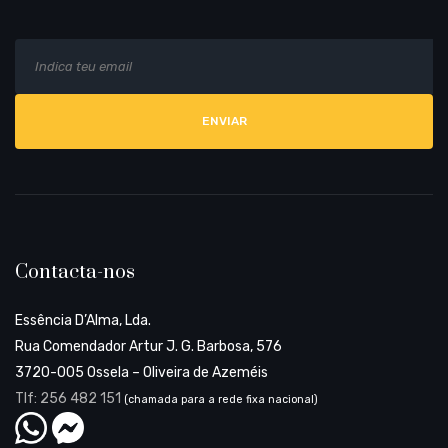
E
Al
m
a
i
l
Contacta-nos
Essência D’Alma, Lda.
Rua Comendador Artur J. G. Barbosa, 576
3720-005 Ossela – Oliveira de Azeméis
Tlf: 256 482 151
(chamada para a rede fixa nacional)