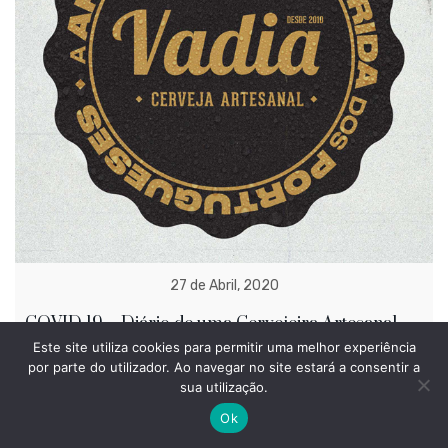
27 de Abril, 2020
COVID 19 – Diário de uma Cervejeira Artesanal
Este site utiliza cookies para permitir uma melhor experiência
O surto de COVID-19 levou-nos a todos a um maior
por parte do utilizador. Ao navegar no site estará a consentir a
sua utilização.
isolamento social, tirou-nos o convívio da forma a que
estávamos habituados, tirou-nos os beijos e os abraços que
Ok
nós, portugueses tanto gostamos. Levou-nos para casa, para