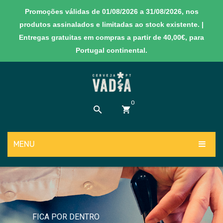
Promoções válidas de 01/08/2026 a 31/08/2026, nos
produtos assinalados e limitadas ao stock existente. |
Entregas gratuitas em compras a partir de 40,00€, para
Portugal continental.
0
MENU
Sem produtos no carrinho
PRODUTOS
NOVIDADES
Cervejas
EXPERIÊNCIAS
Sidras
FICA POR DENTRO