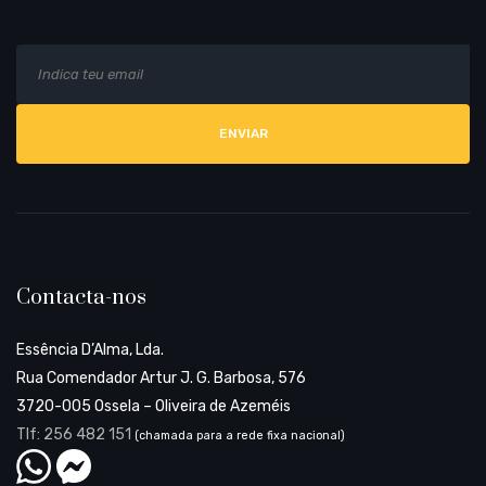
E
Al
m
a
i
l
Contacta-nos
Essência D’Alma, Lda.
Rua Comendador Artur J. G. Barbosa, 576
3720-005 Ossela – Oliveira de Azeméis
Tlf: 256 482 151
(chamada para a rede fixa nacional)