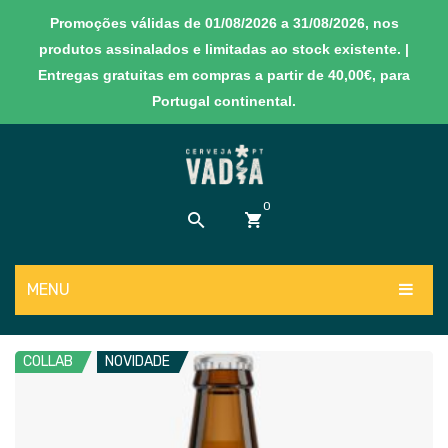
Promoções válidas de 01/08/2026 a 31/08/2026, nos
produtos assinalados e limitadas ao stock existente. |
Entregas gratuitas em compras a partir de 40,00€, para
Portugal continental.
0
MENU
Sem produtos no carrinho
PRODUTOS
COLLAB
NOVIDADE
NOVIDADES
Cervejas
EXPERIÊNCIAS
Sidras